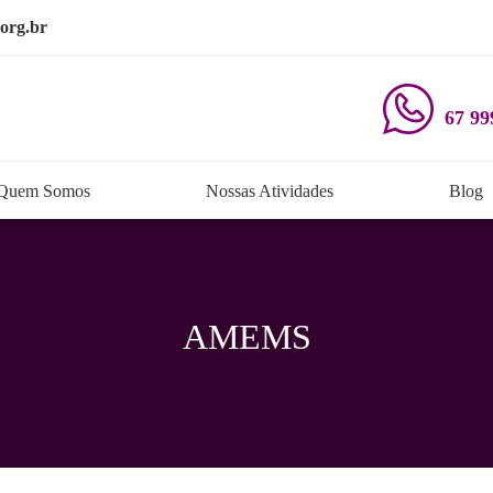
org.br
67 99
Quem Somos
Nossas Atividades
Blog
AMEMS