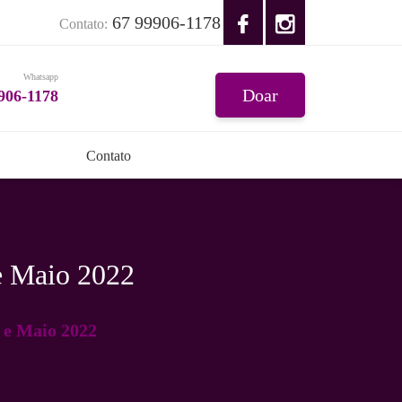
67 99906-1178
Contato:
Whatsapp
Doar
906-1178
Contato
e Maio 2022
 e Maio 2022