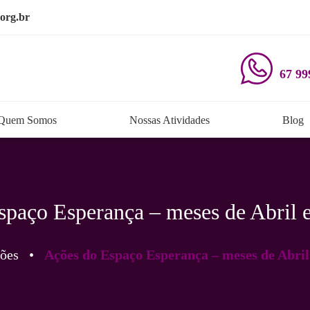
org.br
67 99
Quem Somos
Nossas Atividades
Blog
spaço Esperança – meses de Abril 
ões
•
Ações do Espaço Esperança – meses de Abril