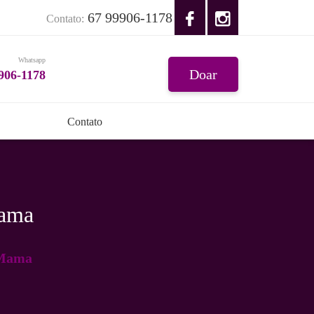
67 99906-1178
Contato:
Whatsapp
Doar
906-1178
Contato
Mama
 Mama