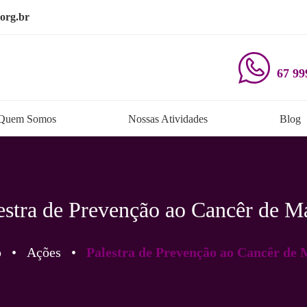
org.br
67 99
Quem Somos
Nossas Atividades
Blog
estra de Prevenção ao Cancêr de 
o
•
Ações
•
Palestra de Prevenção ao Cancêr de